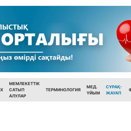
МЕМЛЕКЕТТІК
МЕД.
СҰРАҚ-
ИХ
САТЫП
ТЕРМИНОЛОГИЯ
ҮЙЫМ
ЖАУАП
АЛУЛАР