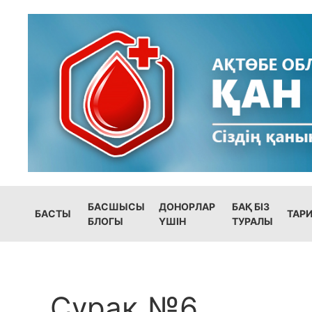
БАСШЫСЫ
ДОНОРЛАР
БАҚ БІЗ
БАСТЫ
ТАР
БЛОГЫ
ҮШІН
ТУРАЛЫ
Сұрақ №6