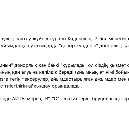
улық сақтау жүйесі туралы Кодексінің" 7-бөлімі негі
 ұйымдасқан ұжымдарда "донор күндерін" донорлық қа
ның" донорлық қан банкі "құрылады, ол сіздің қызмет
ың қан алуына кепілдік береді (ұйымның өтінімі бойы
еллезге тегін тексерулер, ұйымдастырылған ұжымдар ме
с тиістілігін айқындау орындалады.
де АИТВ, мерез, "В", "С" гепатиттерін, бруцеллезді зе