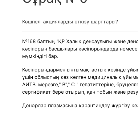
Көшпелі акцияларды өткізу шарттары?
№168 баптың "ҚР Халық денсаулығы және денса
кәсіпорын басшылары кәсіпорындарда немесе
мүмкіндігі бар.
Кәсіпорындармен ынтымақтастық кезінде ұйым
үшін облыстың кез келген медициналық ұйымын
АИТВ, мерезге," В"," С " гепатиттеріне, бруц
сертификат бере отырып, қан тобын және резу
Донорлар плазмасына карантиндеу жүргізу кезін