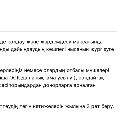
зінде қолдау және жәрдемдесу мақсатында
нды дайындаудың көшпелі нысанын жүргізуге
керлеріңіз немесе олардың отбасы мүшелері
нша ОСК-дан анықтама ұсыну ), сондай-ақ
н кәсіпорындардан донорларға арналған
рттеудің тегін нәтижелерін жылына 2 рет беру.