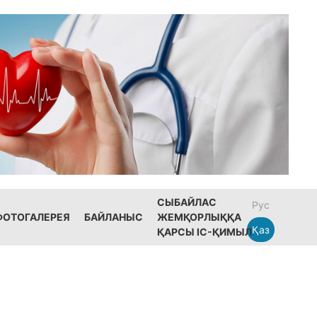
СЫБАЙЛАС
Рус
ФОТОГАЛЕРЕЯ
БАЙЛАНЫС
ЖЕМҚОРЛЫҚҚА
Қаз
ҚАРСЫ ІС-ҚИМЫЛ