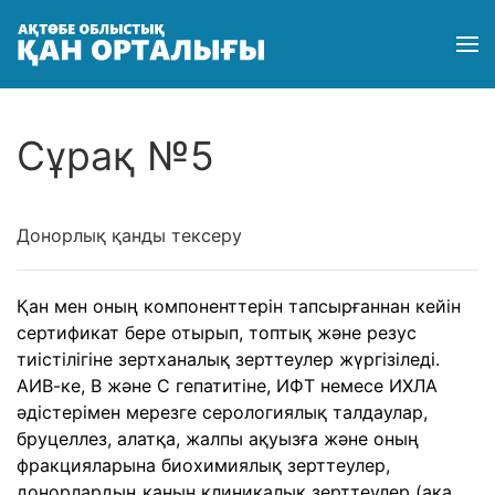
Сұрақ №5
Донорлық қанды тексеру
Қан мен оның компоненттерін тапсырғаннан кейін
сертификат бере отырып, топтық және резус
тиістілігіне зертханалық зерттеулер жүргізіледі.
АИВ-ке, В және С гепатитіне, ИФТ немесе ИХЛА
әдістерімен мерезге серологиялық талдаулар,
бруцеллез, алатқа, жалпы ақуызға және оның
фракцияларына биохимиялық зерттеулер,
донорлардың қанын клиникалық зерттеулер (ака,