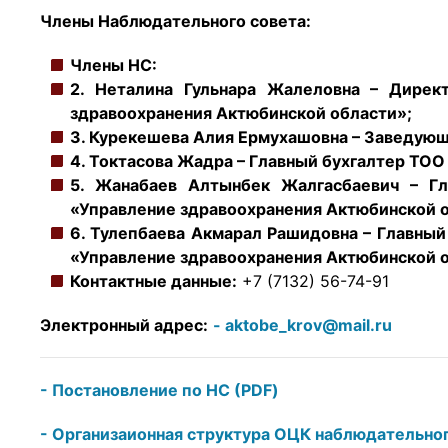
Члены Наблюдательного совета:
Члены НС:
2.
Неталина Гульнара Жалеловна – Дирек
здравоохранения Актюбинской области»;
3.
Курекешева Алия Ермухашовна – Заведую
4.
Токтасова Жадра – Главный бухгалтер ТО
5.
Жанабаев Алтынбек Жалгасбаевич – Г
«Управление здравоохранения Актюбинской 
6.
Тулепбаева Акмарал Рашидовна – Главный
«Управление здравоохранения Актюбинской 
Контактные данные:
+7 (7132) 56-74-91
Электронный адрес:
aktobe_krov@mail.ru
Постановление по НС (PDF)
Организаионная структура ОЦК наблюдательног