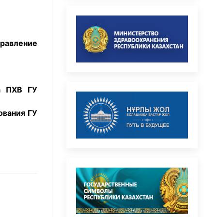
равление
а ПХВ ГУ
ования ГУ