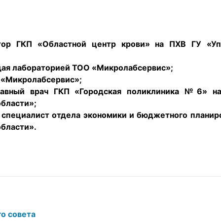
тор ГКП «Областной центр крови» на ПХВ ГУ «Уп
щая лабораторией ТОО «Микролабсервис»;
О «Микролабсервис»;
лавный врач ГКП «Городская поликлиника №6» н
области»;
 специалист отдела экономики и бюджетного планир
области».
о совета