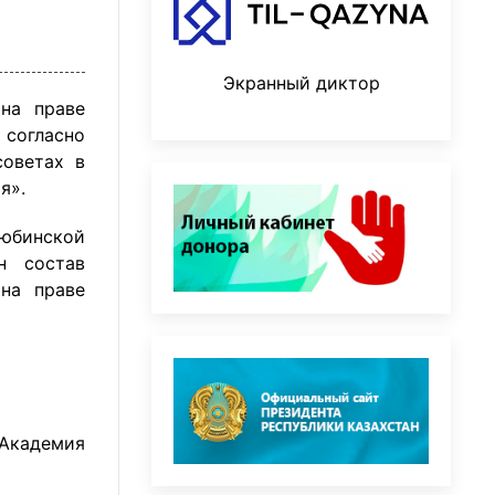
Экранный диктор
на праве
согласно
оветах в
я».
юбинской
н состав
 на праве
«Академия